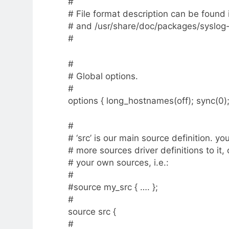
#
# File format description can be found 
# and /usr/share/doc/packages/syslog-
#
#
# Global options.
#
options { long_hostnames(off); sync(0)
#
# ‘src’ is our main source definition. y
# more sources driver definitions to it, 
# your own sources, i.e.:
#
#source my_src { …. };
#
source src {
#