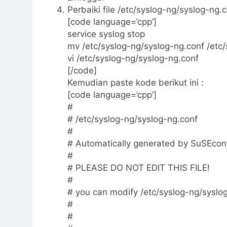
Perbaiki file /etc/syslog-ng/syslog-ng.
[code language=’cpp’]
service syslog stop
mv /etc/syslog-ng/syslog-ng.conf /etc
vi /etc/syslog-ng/syslog-ng.conf
[/code]
Kemudian paste kode berikut ini :
[code language=’cpp’]
#
# /etc/syslog-ng/syslog-ng.conf
#
# Automatically generated by SuSEcon
#
# PLEASE DO NOT EDIT THIS FILE!
#
# you can modify /etc/syslog-ng/syslog
#
#