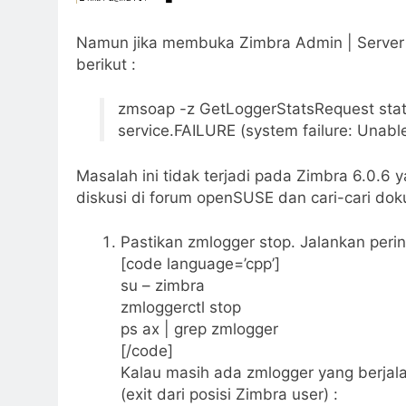
Namun jika membuka Zimbra Admin | Server St
berikut :
zmsoap -z GetLoggerStatsRequest st
service.FAILURE (system failure: Unable
Masalah ini tidak terjadi pada Zimbra 6.0.6 
diskusi di forum openSUSE dan cari-cari doku
Pastikan zmlogger stop. Jalankan perint
[code language=’cpp’]
su – zimbra
zmloggerctl stop
ps ax | grep zmlogger
[/code]
Kalau masih ada zmlogger yang berjala
(exit dari posisi Zimbra user) :