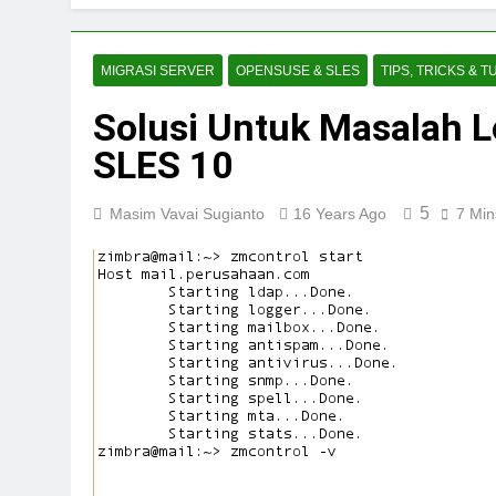
MIGRASI SERVER
OPENSUSE & SLES
TIPS, TRICKS & T
Solusi Untuk Masalah L
SLES 10
5
Masim Vavai Sugianto
16 Years Ago
7 Min