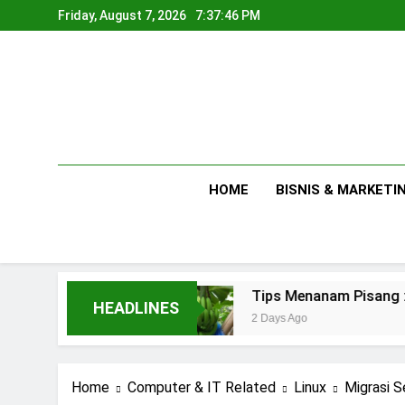
Skip
Friday, August 7, 2026
7:37:47 PM
to
content
HOME
BISNIS & MARKETI
Rumahan
Tips Menanam Pisang : Pentingnya M
HEADLINES
2 Days Ago
Home
Computer & IT Related
Linux
Migrasi S