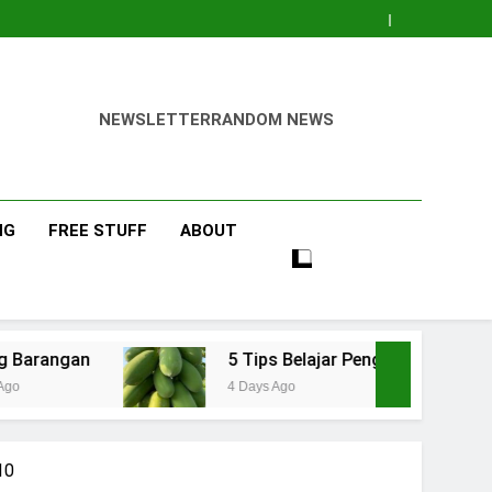
NEWSLETTER
RANDOM NEWS
NG
FREE STUFF
ABOUT
5 Tips Belajar Pengetahuan Baru Bidang Perta
4 Days Ago
10