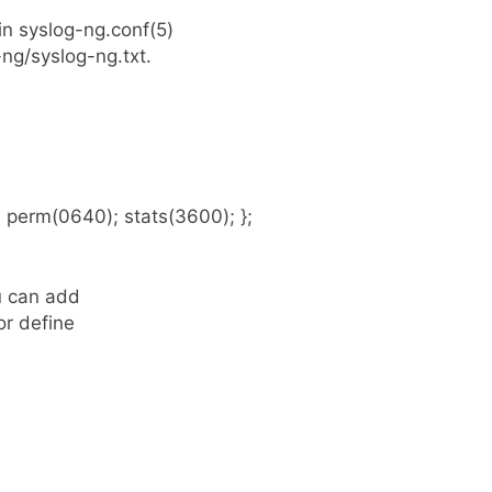
in syslog-ng.conf(5)
ng/syslog-ng.txt.
; perm(0640); stats(3600); };
ou can add
or define