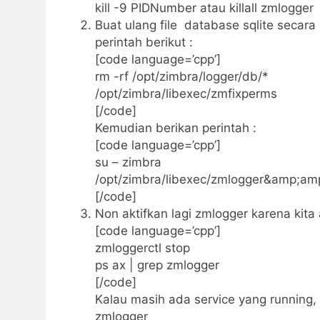
kill -9 PIDNumber atau killall zmlogger
Buat ulang file database sqlite secar
perintah berikut :
[code language=’cpp’]
rm -rf /opt/zimbra/logger/db/*
/opt/zimbra/libexec/zmfixperms
[/code]
Kemudian berikan perintah :
[code language=’cpp’]
su – zimbra
/opt/zimbra/libexec/zmlogger&amp;am
[/code]
Non aktifkan lagi zmlogger karena kita 
[code language=’cpp’]
zmloggerctl stop
ps ax | grep zmlogger
[/code]
Kalau masih ada service yang running, s
zmlogger