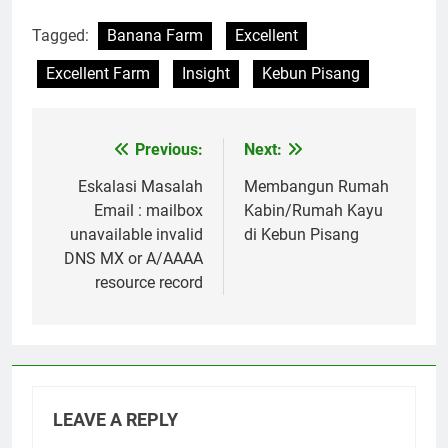
Tagged:
Banana Farm
Excellent
Excellent Farm
Insight
Kebun Pisang
Previous:
Next:
Post
navigation
Eskalasi Masalah
Membangun Rumah
Email : mailbox
Kabin/Rumah Kayu
unavailable invalid
di Kebun Pisang
DNS MX or A/AAAA
resource record
LEAVE A REPLY