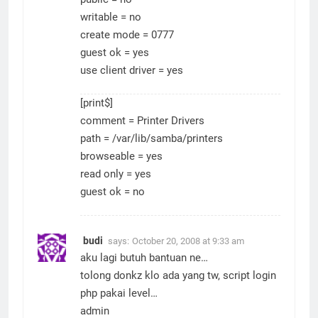
writable = no
create mode = 0777
guest ok = yes
use client driver = yes
[print$]
comment = Printer Drivers
path = /var/lib/samba/printers
browseable = yes
read only = yes
guest ok = no
budi
says:
October 20, 2008 at 9:33 am
aku lagi butuh bantuan ne…
tolong donkz klo ada yang tw, script login
php pakai level…
admin