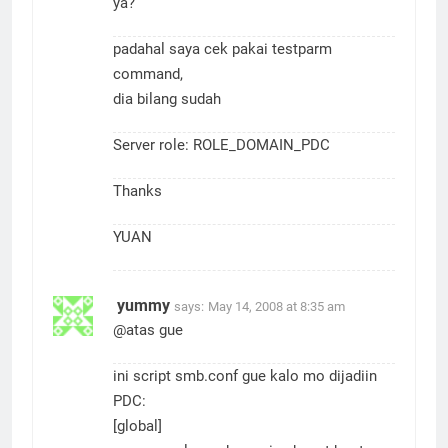
ya?
padahal saya cek pakai testparm
command,
dia bilang sudah
Server role: ROLE_DOMAIN_PDC
Thanks
YUAN
yummy
says:
May 14, 2008 at 8:35 am
@atas gue
ini script smb.conf gue kalo mo dijadiin
PDC:
[global]