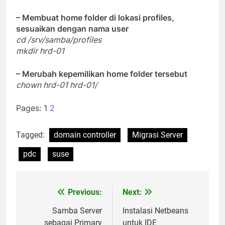
– Membuat home folder di lokasi profiles,
sesuaikan dengan nama user
cd /srv/samba/profiles
mkdir hrd-01
– Merubah kepemilikan home folder tersebut
chown hrd-01 hrd-01/
Pages:
1
2
Tagged:
domain controller
Migrasi Server
pdc
suse
Previous:
Next:
Post
navigation
Samba Server
Instalasi Netbeans
sebagai Primary
untuk IDE