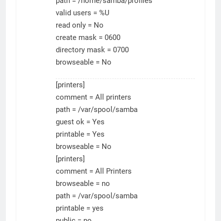
path = /home/samba/profiles
valid users = %U
read only = No
create mask = 0600
directory mask = 0700
browseable = No
[printers]
comment = All printers
path = /var/spool/samba
guest ok = Yes
printable = Yes
browseable = No
[printers]
comment = All Printers
browseable = no
path = /var/spool/samba
printable = yes
public = no