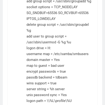
add group script = /usr/sbin/groupadd %g
socket options = TCP_NODELAY
SO_SNDBUF=65536 SO_RCVBUF=65536
IPTOS_LOWDELAY
delete group script = /usr/sbin/groupdel
%g
add user to group script =
/usr/sbin/usermod -G %g %u
logon drive = H:
username map = /etc/samba/smbusers
domain master = Yes
map to guest = bad user
encrypt passwords = true
passdb backend = tdbsam
wins support = true
server string = %h server
unix password sync = Yes
logon path = \\%L\profile\%U