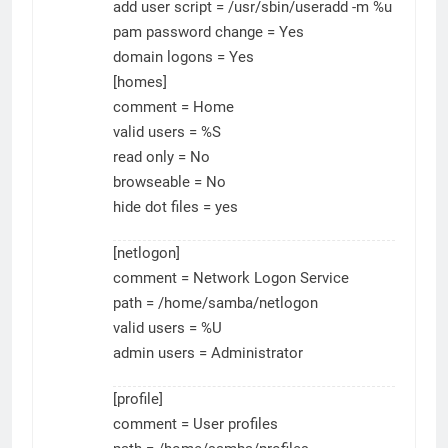
add user script = /usr/sbin/useradd -m %u
pam password change = Yes
domain logons = Yes
[homes]
comment = Home
valid users = %S
read only = No
browseable = No
hide dot files = yes
[netlogon]
comment = Network Logon Service
path = /home/samba/netlogon
valid users = %U
admin users = Administrator
[profile]
comment = User profiles