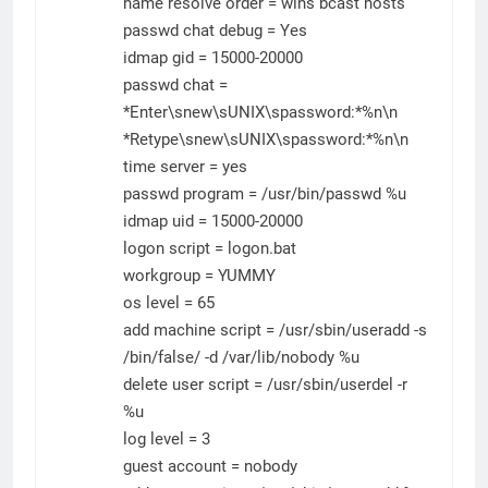
name resolve order = wins bcast hosts
passwd chat debug = Yes
idmap gid = 15000-20000
passwd chat =
*Enter\snew\sUNIX\spassword:*%n\n
*Retype\snew\sUNIX\spassword:*%n\n
time server = yes
passwd program = /usr/bin/passwd %u
idmap uid = 15000-20000
logon script = logon.bat
workgroup = YUMMY
os level = 65
add machine script = /usr/sbin/useradd -s
/bin/false/ -d /var/lib/nobody %u
delete user script = /usr/sbin/userdel -r
%u
log level = 3
guest account = nobody