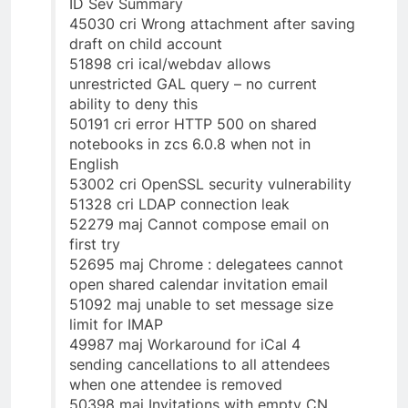
ID Sev Summary
45030 cri Wrong attachment after saving
draft on child account
51898 cri ical/webdav allows
unrestricted GAL query – no current
ability to deny this
50191 cri error HTTP 500 on shared
notebooks in zcs 6.0.8 when not in
English
53002 cri OpenSSL security vulnerability
51328 cri LDAP connection leak
52279 maj Cannot compose email on
first try
52695 maj Chrome : delegatees cannot
open shared calendar invitation email
51092 maj unable to set message size
limit for IMAP
49987 maj Workaround for iCal 4
sending cancellations to all attendees
when one attendee is removed
50398 maj Invitations with empty CN