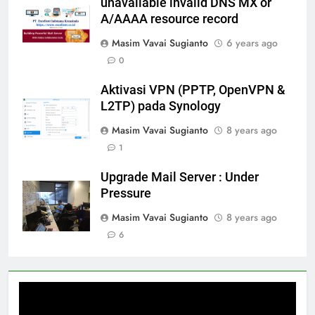
unavailable invalid DNS MX or
A/AAAA resource record
Masim Vavai Sugianto
6 years ago
0
Aktivasi VPN (PPTP, OpenVPN &
L2TP) pada Synology
Masim Vavai Sugianto
8 years ago
1
Upgrade Mail Server : Under
Pressure
Masim Vavai Sugianto
8 years ago
6