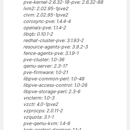
pve-kernel-2.6.32-18-pve: 2.6.32-88
lvm2: 2.02.95-1pve2
clvm: 2.02.95-1pve2
corosync-pve: 1.4.4-4
openais-pve: 1.1.4-2
libqb: 0.10.1-2
redhat-cluster-pve: 3.1.93-2
resource-agents-pve: 3.9.2-3
fence-agents-pve: 3.1.9-1
pve-cluster: 1.0-36
qemu-server: 2.3-17
pve-firmware: 1.0-21
libpve-common-perl: 1.0-48
libpve-access-control: 1.0-26
libpve-storage-perl: 2.3-6
vncterm: 1.0-3
vzctl: 4.0-1pve2
vzprocps: 2.0.11-2
vzquota: 3.1-1
pve-qemu-kvm: 1.4-6
ksm-control-daemon: 1.1-1