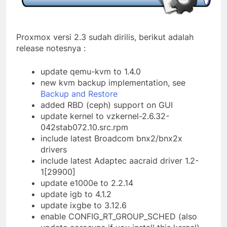
Proxmox versi 2.3 sudah dirilis, berikut adalah
release notesnya :
update qemu-kvm to 1.4.0
new kvm backup implementation, see
Backup and Restore
added RBD (ceph) support on GUI
update kernel to vzkernel-2.6.32-
042stab072.10.src.rpm
include latest Broadcom bnx2/bnx2x
drivers
include latest Adaptec aacraid driver 1.2-
1[29900]
update e1000e to 2.2.14
update igb to 4.1.2
update ixgbe to 3.12.6
enable CONFIG_RT_GROUP_SCHED (also