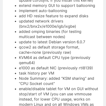
update corosync if you install this kernel)
extend memory GUI to support ballooning
implement auto-ballooning
add HD resize feature to expand disks
updated network drivers
(bnx2/bnx2x/e1000e/igb/ixgbe)
added omping binaries (for testing
multicast between nodes)
update to latest Debian version 6.0.7
qcow2 as default storage format,
cache=none (previously raw)
KVM64 as default CPU type (previously
qemu64)
e1000 as default NIC (previously rtl8139)
task history per VM
Node Summary: added “KSM sharing” and
“CPU Socket count”
enable/disable tablet for VM on GUI without
stop/start of VM (you can use vmmouse
instead, for lower CPU usage, works on
modern Linux and on all Windows VMs as