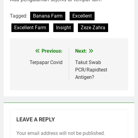
Tagged:
Banana Farm
Excellent
Excellent Farm
Insight
Zeze Zahra
Previous:
Next:
Post
navigation
Terpapar Covid
Takut Swab
PCR/Rapidtest
Antigen?
LEAVE A REPLY
Your email address will not be published.