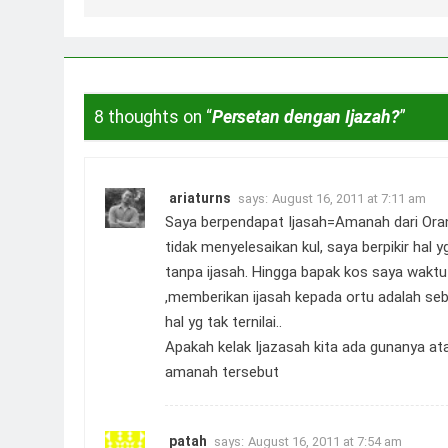
8 thoughts on “
Persetan dengan Ijazah?
”
ariaturns
says:
August 16, 2011 at 7:11 am
Saya berpendapat Ijasah=Amanah dari Orang
tidak menyelesaikan kul, saya berpikir ha
tanpa ijasah. Hingga bapak kos saya wakt
,memberikan ijasah kepada ortu adalah s
hal yg tak ternilai..
Apakah kelak Ijazasah kita ada gunanya at
amanah tersebut
patah
says:
August 16, 2011 at 7:54 am