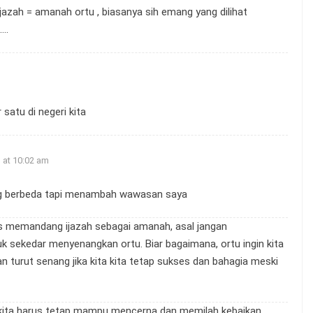
jazah = amanah ortu , biasanya sih emang yang dilihat
….
satu di negeri kita
 at 10:02 am
ng berbeda tapi menambah wawasan saya
 memandang ijazah sebagai amanah, asal jangan
sekedar menyenangkan ortu. Biar bagaimana, ortu ingin kita
n turut senang jika kita kita tetap sukses dan bahagia meski
kita harus tetap mampu mencerna dan memilah kebaikan