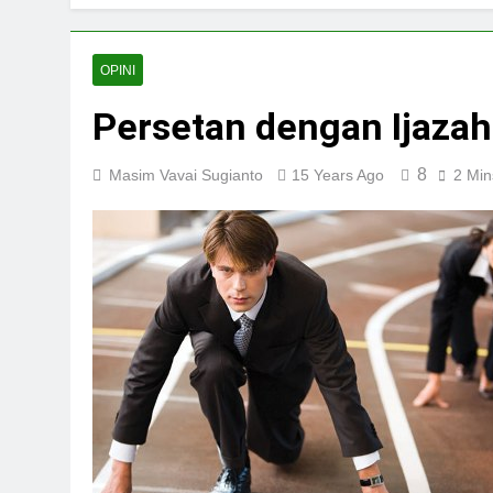
OPINI
Persetan dengan Ijazah
8
Masim Vavai Sugianto
15 Years Ago
2 Min