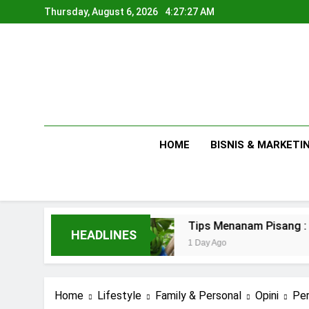
Skip
Thursday, August 6, 2026
4:27:28 AM
to
content
HOME
BISNIS & MARKETI
mahan
Tips Menanam Pisang : Pentingnya Mem
HEADLINES
1 Day Ago
Home
Lifestyle
Family & Personal
Opini
Per