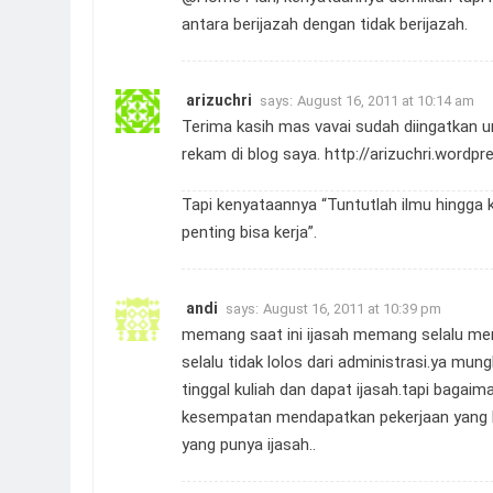
antara berijazah dengan tidak berijazah.
arizuchri
says:
August 16, 2011 at 10:14 am
Terima kasih mas vavai sudah diingatkan un
rekam di blog saya.
http://arizuchri.word
Tapi kenyataannya “Tuntutlah ilmu hingga 
penting bisa kerja”.
andi
says:
August 16, 2011 at 10:39 pm
memang saat ini ijasah memang selalu menj
selalu tidak lolos dari administrasi.ya m
tinggal kuliah dan dapat ijasah.tapi baga
kesempatan mendapatkan pekerjaan yang l
yang punya ijasah..