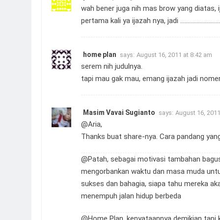
wah bener juga nih mas brow yang diatas, i
pertama kali ya ijazah nya, jadi ………………………
home plan
says:
August 16, 2011 at 8:42 am
serem nih judulnya.
tapi mau gak mau, emang ijazah jadi nomer 
Masim Vavai Sugianto
says:
August 16, 2011
@Aria,
Thanks buat share-nya. Cara pandang ya
@Patah, sebagai motivasi tambahan bagus
mengorbankan waktu dan masa muda untuk 
sukses dan bahagia, siapa tahu mereka aka
menempuh jalan hidup berbeda
@Home Plan, kenyataannya demikian tapi 