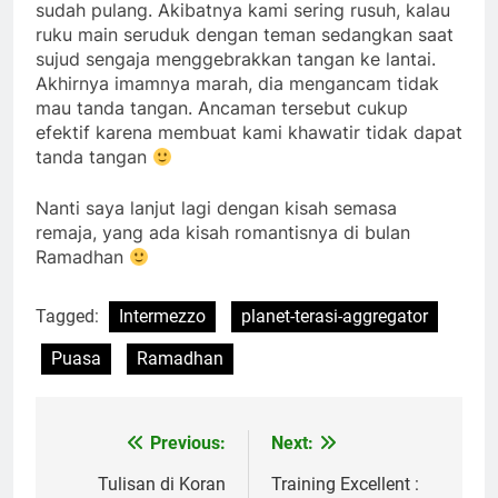
sudah pulang. Akibatnya kami sering rusuh, kalau
ruku main seruduk dengan teman sedangkan saat
sujud sengaja menggebrakkan tangan ke lantai.
Akhirnya imamnya marah, dia mengancam tidak
mau tanda tangan. Ancaman tersebut cukup
efektif karena membuat kami khawatir tidak dapat
tanda tangan
Nanti saya lanjut lagi dengan kisah semasa
remaja, yang ada kisah romantisnya di bulan
Ramadhan
Tagged:
Intermezzo
planet-terasi-aggregator
Puasa
Ramadhan
Previous:
Next:
Post
navigation
Tulisan di Koran
Training Excellent :