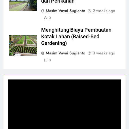
dan Perikanan
Masim Vavai Sugianto
2 weeks ago
0
Menghitung Biaya Pembuatan
Kotak Lahan (Raised-Bed
Gardening)
Masim Vavai Sugianto
3 weeks ago
0