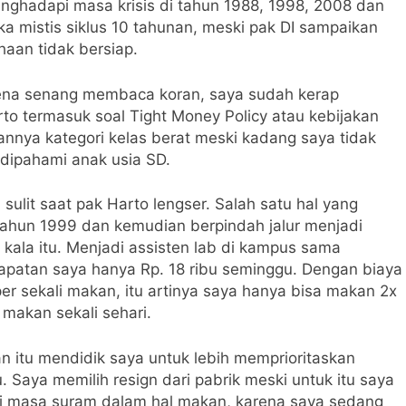
ghadapi masa krisis di tahun 1988, 1998, 2008 dan
gka mistis siklus 10 tahunan, meski pak DI sampaikan
ahaan tidak bersiap.
rena senang membaca koran, saya sudah kerap
o termasuk soal Tight Money Policy atau kebijakan
annya kategori kelas berat meski kadang saya tidak
t dipahami anak usia SD.
ulit saat pak Harto lengser. Salah satu hal yang
 tahun 1999 dan kemudian berpindah jalur menjadi
 kala itu. Menjadi assisten lab di kampus sama
dapatan saya hanya Rp. 18 ribu seminggu. Dengan biaya
er sekali makan, itu artinya saya hanya bisa makan 2x
 makan sekali sehari.
 itu mendidik saya untuk lebih memprioritaskan
. Saya memilih resign dari pabrik meski untuk itu saya
i masa suram dalam hal makan, karena saya sedang