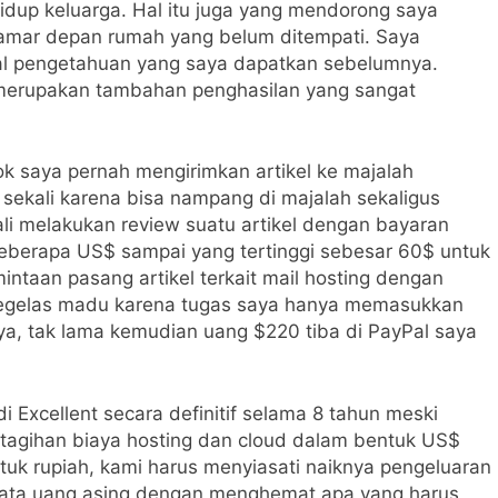
up keluarga. Hal itu juga yang mendorong saya
 kamar depan rumah yang belum ditempati. Saya
al pengetahuan yang saya dapatkan sebelumnya.
 merupakan tambahan penghasilan yang sangat
ok saya pernah mengirimkan artikel ke majalah
 sekali karena bisa nampang di majalah sekaligus
li melakukan review suatu artikel dengan bayaran
eberapa US$ sampai yang tertinggi sebesar 60$ untuk
ntaan pasang artikel terkait mail hosting dengan
segelas madu karena tugas saya hanya memasukkan
nya, tak lama kemudian uang $220 tiba di PayPal saya
i Excellent secara definitif selama 8 tahun meski
an tagihan biaya hosting dan cloud dalam bentuk US$
k rupiah, kami harus menyiasati naiknya pengeluaran
p mata uang asing dengan menghemat apa yang harus