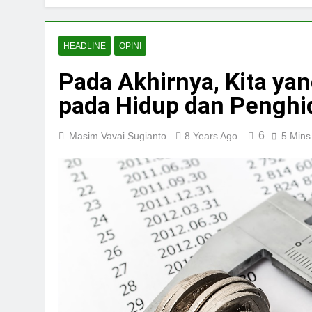
HEADLINE
OPINI
Pada Akhirnya, Kita y
pada Hidup dan Penghi
6
Masim Vavai Sugianto
8 Years Ago
5 Mins