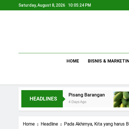
Skip
Saturday, August 8, 2026
10:05:25 PM
to
content
HOME
BISNIS & MARKETI
s
Pisang Barangan
5 Tips Be
HEADLINES
4 Days Ago
5 Days Ago
Home
Headline
Pada Akhirnya, Kita yang harus