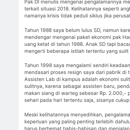
Pak DI menulis mengenai pengalamannya men
terkait situasi 2018. Kelihatannya seperti an
namanya krisis tidak peduli siklus jika perus
Tahun 1988 saya belum lulus SD, namun ka
mendengar mengenai paket ekonomi pak Hart
uang ketat di tahun 1988. Anak SD tapi baca
mengerti beberapa istilah tertentu yang suli
Tahun 1998 saya mengalami sendiri keadaan s
mendasari proses resign saya dari pabrik di
Assisten Lab di kampus adalah ekonomi sulit
sulitnya, karena sebagai assisten baru, pen
makan siang di warteg sebesar Rp. 2.000,- p
sehari pada hari tertentu saja, sisanya cukup
Meski kelihatannya menyedihkan, pengalaman
keperluan yang paling penting terlebih dahulu
harus berhemat habis-habisan dan menjalan