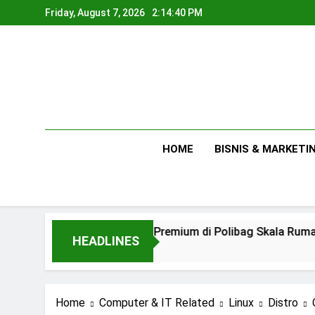
Skip
Friday, August 7, 2026
2:14:41 PM
to
content
HOME
BISNIS & MARKETI
s Menanam Melon Premium di Polibag Skala Rumahan
HEADLINES
y Ago
Home
Computer & IT Related
Linux
Distro