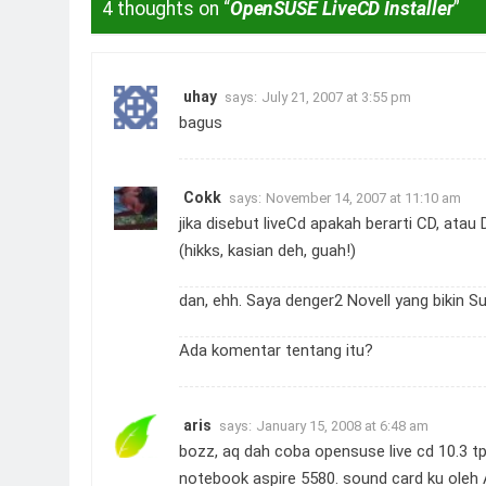
4 thoughts on “
OpenSUSE LiveCD Installer
”
uhay
says:
July 21, 2007 at 3:55 pm
bagus
Cokk
says:
November 14, 2007 at 11:10 am
jika disebut liveCd apakah berarti CD, at
(hikks, kasian deh, guah!)
dan, ehh. Saya denger2 Novell yang bikin S
Ada komentar tentang itu?
aris
says:
January 15, 2008 at 6:48 am
bozz, aq dah coba opensuse live cd 10.3 tp
notebook aspire 5580. sound card ku oleh A