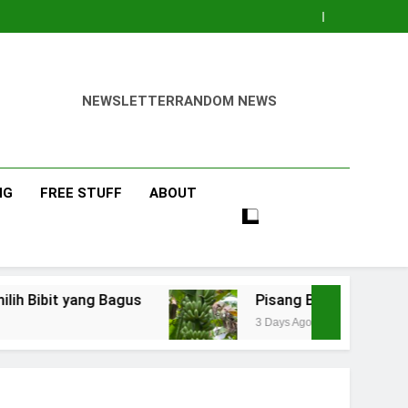
NEWSLETTER
RANDOM NEWS
NG
FREE STUFF
ABOUT
ang Bagus
Pisang Barangan
3 Days Ago