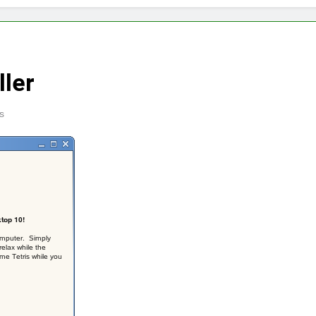
ler
s