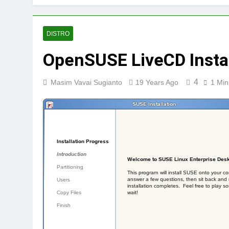
DISTRO
OpenSUSE LiveCD Instal
4
Masim Vavai Sugianto
19 Years Ago
1 Min