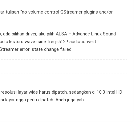
luar tulisan “no volume control GStreamer plugins and/or
, ada pilihan driver, aku pilih ALSA – Advance Linux Sound
audiotestsrc wave=sine freq=512 ! audioconvert !
Streamer error: state change failed
pi resolusi layar wide harus dipatch, sedangkan di 10.3 Intel HD
si layar ngga perlu dipatch. Aneh juga yah.