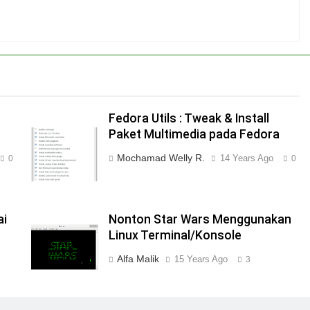
Fedora Utils : Tweak & Install
Paket Multimedia pada Fedora
Mochamad Welly R.
14 Years Ago
0
0
ai
Nonton Star Wars Menggunakan
Linux Terminal/Konsole
Alfa Malik
15 Years Ago
3