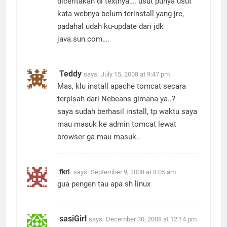
diceritakan di textnya…. usut punya usut
kata webnya belum terinstall yang jre,
padahal udah ku-update dari jdk
java.sun.com….
Teddy
says:
July 15, 2008 at 9:47 pm
Mas, klu install apache tomcat secara
terpisah dari Nebeans gimana ya..?
saya sudah berhasil install, tp waktu saya
mau masuk ke admin tomcat lewat
browser ga mau masuk..
fkri
says:
September 9, 2008 at 8:05 am
gua pengen tau apa sh linux
sasiGirl
says:
December 30, 2008 at 12:14 pm