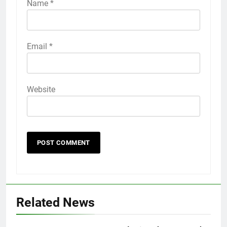
Name
*
Email
*
Website
Related News