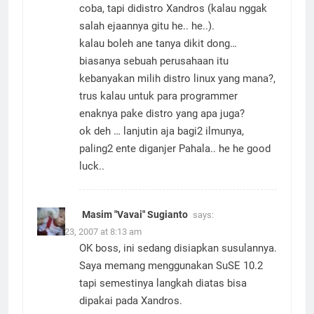
coba, tapi didistro Xandros (kalau nggak
salah ejaannya gitu he.. he..).
kalau boleh ane tanya dikit dong…
biasanya sebuah perusahaan itu
kebanyakan milih distro linux yang mana?,
trus kalau untuk para programmer
enaknya pake distro yang apa juga?
ok deh … lanjutin aja bagi2 ilmunya,
paling2 ente diganjer Pahala.. he he good
luck..
Masim "Vavai" Sugianto
says:
March 23, 2007 at 8:13 am
OK boss, ini sedang disiapkan susulannya.
Saya memang menggunakan SuSE 10.2
tapi semestinya langkah diatas bisa
dipakai pada Xandros.