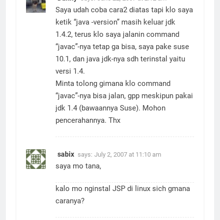
Saya udah coba cara2 diatas tapi klo saya
ketik “java -version” masih keluar jdk
1.4.2, terus klo saya jalanin command
“javac”-nya tetap ga bisa, saya pake suse
10.1, dan java jdk-nya sdh terinstal yaitu
versi 1.4.
Minta tolong gimana klo command
“javac”-nya bisa jalan, gpp meskipun pakai
jdk 1.4 (bawaannya Suse). Mohon
pencerahannya. Thx
sabix
says:
July 2, 2007 at 11:10 am
saya mo tana,
kalo mo nginstal JSP di linux sich gmana
caranya?