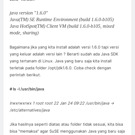
java version "1.6.0"
Java(TM) SE Runtime Environment (build 1.6.0-b105)
Java HotSpot(TM) Client VM (build 1.6.0-b105, mixed
mode, sharing)
Bagaimana jika yang kita install adalah versi 1.6.0 tapi versi
yang keluar adalah versi lain ? Berarti sudah ada Java SDK
yang tertanam di Linux. Java yang baru saja kita install
terletak pada folder /opt/jdk1.6.0. Coba check dengan
perintah berikut.
# ls -l /usr/bin/java
lrwxrwxrwx 1 root root 22 Jan 24 09:22 /usr/bin/java ->
/etc/alternatives/java
Jika hasilnya seperti diatas atau folder tidak sesuai, kita bisa
bisa "memaksa" agar SuSE menggunakan Java yang baru saja