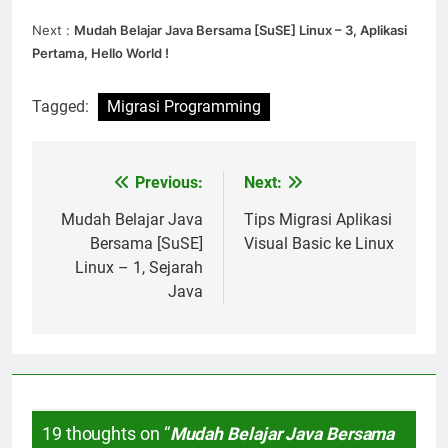
Next :
Mudah Belajar Java Bersama [SuSE] Linux – 3, Aplikasi
Pertama, Hello World !
Tagged:
Migrasi Programming
Previous:
Next:
Post
navigation
Mudah Belajar Java
Tips Migrasi Aplikasi
Bersama [SuSE]
Visual Basic ke Linux
Linux – 1, Sejarah
Java
19 thoughts on “
Mudah Belajar Java Bersama