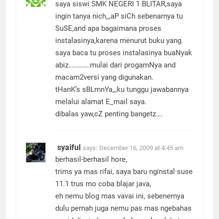
saya siswi SMK NEGERI 1 BLITAR,saya
ingin tanya nich,,,aP siCh sebenarnya tu
SuSE,and apa bagaimana proses
instalasinya,karena menurut buku yang
saya baca tu proses instalasinya buaNyak
abiz………….mulai dari progamNya and
macam2versi yang digunakan.
tHanK’s sBLmnYa,,,ku tunggu jawabannya
melalui alamat E_mail saya.
dibalas yaw,cZ penting bangetz….
syaiful
says:
December 16, 2009 at 4:45 am
berhasil-berhasil hore,
trims ya mas rifai, saya baru nginstal suse
11.1 trus mo coba blajar java,
eh nemu blog mas vavai ini, sebenernya
dulu pernah juga nemu pas mas ngebahas