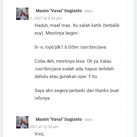
Masim "Vavai" Sugianto
says:
March 31, 2007 at 8:34 pm
Haduh, maaf mas. Itu salah ketik (terbalik
euy). Mestinya begini :
ln -s /opt/jdk1.6.0/bin /usr/bin/java
Coba deh, mestinya bisa. Oh ya, kalau
/usr/bin/java sudah ada, hapus terlebih
dahulu atau gunakan opsi -f itu.
Saya akn segera perbaiki dan thanks buat
infonya.
Masim "Vavai" Sugianto
says:
April 9, 2007 at 12:20 am
Vinz,