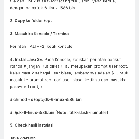
file dan Linux in self-extracting file), ambil yang kedua,
dengan nama jdk-6-linux-i586.bin
2. Copy ke folder /opt
3. Masuk ke Konsole / Terminal
Perintah : ALT+F2, ketik konsole
4. Install Java SE
. Pada Konsole, ketikkan perintah berikut
[tanda # jangan ikut diketik. Itu merupakan prompt user root.
Kalau masuk sebagai user biasa, lambangnya adalah $. Untuk
masuk ke prompt root dari user biasa, ketik su dan masukkan
password root] :
# chmod +x /opt/jdk-6-linux-i586.bin
# ./jdk-6-linux-i586.bin [Note : titik-slash-namafile]
5. Check hasil instalasi
Java -version