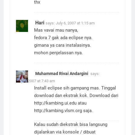
thx
Hari
says:
July 6, 2007 at 1:15 am
Mas vavai mau nanya,
fedora 7 gak ada eclipse nya.
gimana ya cara instalasinya.
mohon penjelassan nya.
Muhammad Rivai Andargini
says:
July 6, 2007 at 7:43 am
Install eclipse sih gampang mas. Tinggal
download dan ekstrak kok. Download dari
http://kambing.ui.edu
atau
http://kambing.vlsm.org
saja.
Kalau sudah diekstrak bisa langsung
dijalankan via konsole / dibuat