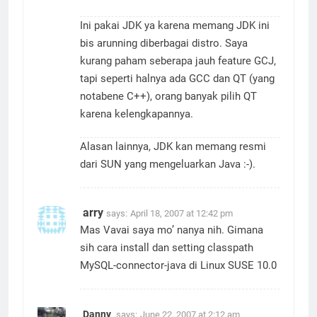
Ini pakai JDK ya karena memang JDK ini
bis arunning diberbagai distro. Saya
kurang paham seberapa jauh feature GCJ,
tapi seperti halnya ada GCC dan QT (yang
notabene C++), orang banyak pilih QT
karena kelengkapannya.
Alasan lainnya, JDK kan memang resmi
dari SUN yang mengeluarkan Java :-).
arry
says:
April 18, 2007 at 12:42 pm
Mas Vavai saya mo’ nanya nih. Gimana
sih cara install dan setting classpath
MySQL-connector-java di Linux SUSE 10.0
Danny
says:
June 22, 2007 at 2:12 am