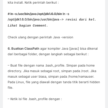
kita install. Ketik perintah berikut :
#
ln -s /usr/bin/java /opt/jdk1.6.0/bin
ln -s
/opt/jdk1.6.0/bin/java
/usr/bin/java
–> revisi dari kel.
Lihat bagian Comment.
Check ulang dengan perintah Java -version
6. Buatkan ClassPath
agar kompiler Java [javac] bisa dikenal
dari berbagai folder, dengan langkah sebagai berikut :
– Buat file dengan nama .bash_profile. Simpan pada home
directory. Jika masuk sebagai root, simpan pada /root. Jika
masuk sebagai user biasa, simpan pada /home/namauser.
Pada Linux, file yang diawali dengan tanda titik berarti hidden
file.
– Ketik isi file .bash_profile dengan :