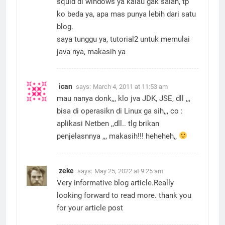
squid di windows ya kalau gak salah, tp
ko beda ya, apa mas punya lebih dari satu
blog.
saya tunggu ya, tutorial2 untuk memulai
java nya, makasih ya
ican
says:
March 4, 2011 at 11:53 am
mau nanya donk,,, klo jva JDK, JSE, dll ,,,
bisa di operasikn di Linux ga sih,,, co :
aplikasi Netben ,,dll.. tlg brikan
penjelasnnya ,,, makasih!!! heheheh,,
zeke
says:
May 25, 2022 at 9:25 am
Very informative blog article.Really
looking forward to read more. thank you
for your article post