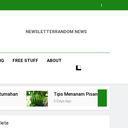
NEWSLETTER
RANDOM NEWS
NG
FREE STUFF
ABOUT
Tips Menanam Pisang : Pentingnya Memilih Bibit
3 Days Ago
elete