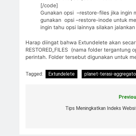
[/code]
Gunakan opsi –restore-files jika ingin
gunakan opsi –restore-inode untuk mela
ingin tahu opsi lainnya silakan jalank
Harap diingat bahwa Extundelete akan seca
RESTORED_FILES (nama folder tergantung opsi
perintah. Folder tersebut digunakan untuk me
Tagged:
Extundelete
planet-terasi-aggregato
Previou
Post
navigation
Tips Meningkatkan Indeks Websi