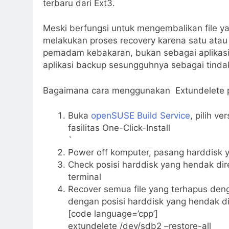
terbaru dari Ext3.
Meski berfungsi untuk mengembalikan file y
melakukan proses recovery karena satu atau 
pemadam kebakaran, bukan sebagai aplikasi
aplikasi backup sesungguhnya sebagai tindak
Bagaimana cara menggunakan Extundelete
Buka
openSUSE Build Service
, pilih v
fasilitas One-Click-Install
`
Power off komputer, pasang harddisk 
Check posisi harddisk yang hendak di
terminal
Recover semua file yang terhapus deng
dengan posisi harddisk yang hendak di
[code language=’cpp’]
extundelete /dev/sdb2 –restore-all