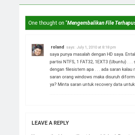
One thought on “
Mengembalikan File Terhapus
roland
says:
July 1, 2010 at 8:18 pm
saya punya masalah dengan HD saya. Entah 
partisi NTFS, 1 FAT32, 1EXT3 (Ubuntu) . . 
dengan filesistem apa . . . ada saran kalau 
saran orang windows maka disuruh diformat
ya? Minta saran untuk recovery data untu
LEAVE A REPLY