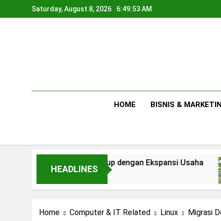
Skip
Saturday, August 8, 2026
6:49:54 AM
to
content
HOME
BISNIS & MARKETI
 Kebutuhan Hidup dengan Ekspansi Usaha
T
HEADLINES
o
2 
Home
Computer & IT Related
Linux
Migrasi 