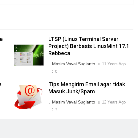
ke
LTSP (Linux Terminal Server
Project) Berbasis LinuxMint 17.1
Rebbeca
Masim Vavai Sugianto
11 Years Ago
0
a
Tips Mengirim Email agar tidak
Masuk Junk/Spam
Masim Vavai Sugianto
12 Years Ago
7