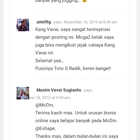
banyak yang jogging…
amriltg
says:
November 18, 2010 at 8:49 am
Kang Vavai, saya sangat terinspirasi
dengan posting ini. Moga2 kelak saya
juga bisa mengikuti jejak cahaya Kang
Vavai ini.
Selamat yaa…
Puisinya Toto S Radik, keren banget!
Masim Vavai Sugianto
says:
November 18, 2010 at 9:09 am
@McDin,
Terima kasih mas. Untuk urusan bisnis
online saya belajar banyak pada McDin.
@Eshape,