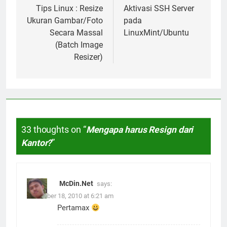
Post
navigation
Tips Linux : Resize
Aktivasi SSH Server
Ukuran Gambar/Foto
pada
Secara Massal
LinuxMint/Ubuntu
(Batch Image
Resizer)
33 thoughts on “
Mengapa harus Resign dari
Kantor?
”
McDin.Net
says:
November 18, 2010 at 6:21 am
Pertamax