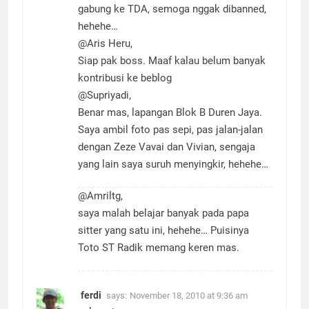
Thanks mas, dalam bulan-bulan ini saya
gabung ke TDA, semoga nggak dibanned,
hehehe…
@Aris Heru,
Siap pak boss. Maaf kalau belum banyak
kontribusi ke beblog
@Supriyadi,
Benar mas, lapangan Blok B Duren Jaya.
Saya ambil foto pas sepi, pas jalan-jalan
dengan Zeze Vavai dan Vivian, sengaja
yang lain saya suruh menyingkir, hehehe…
@Amriltg,
saya malah belajar banyak pada papa
sitter yang satu ini, hehehe… Puisinya
Toto ST Radik memang keren mas.
ferdi
says:
November 18, 2010 at 9:36 am