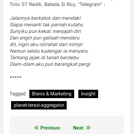
Saya kutipkan salah satu bait puisi favorit saya,
Toto ST Radik, Balada Si Roy, “Telegram” :
Jalannya berkelok dan mendaki
Siapa menanti tak pernah kutahu
Sunyiku pun kekal: menjajah diri
Dan angin pun gelisah menderu
Ah, ingin aku istirahat dari mimpi
Namun selalu kudengar ia menyeru
Tentang jejak di tanah berdebu
Diam-diam aku pun berangkat pergi
*****
Tagged:
Bisnis & Marketing
Insight
planet-terasi-aggregator
Previous:
Next: