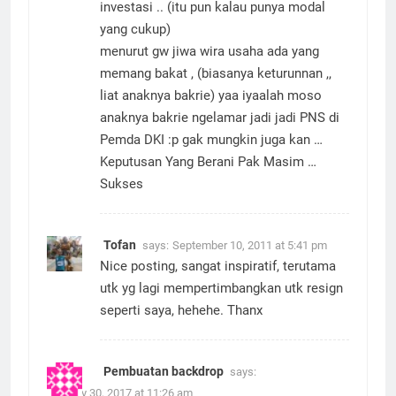
kalau tak punya jiwa usaha , yaah
investasi .. (itu pun kalau punya modal
yang cukup)
menurut gw jiwa wira usaha ada yang
memang bakat , (biasanya keturunnan ,,
liat anaknya bakrie) yaa iyaalah moso
anaknya bakrie ngelamar jadi jadi PNS di
Pemda DKI :p gak mungkin juga kan …
Keputusan Yang Berani Pak Masim …
Sukses
Tofan
says:
September 10, 2011 at 5:41 pm
Nice posting, sangat inspiratif, terutama
utk yg lagi mempertimbangkan utk resign
seperti saya, hehehe. Thanx
Pembuatan backdrop
says: