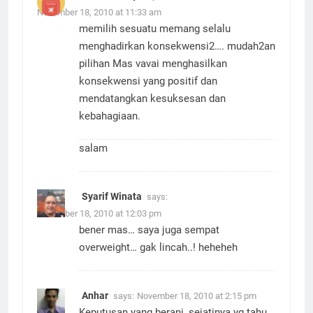
Rachmanray
says:
November 18, 2010 at 11:33 am
memilih sesuatu memang selalu
menghadirkan konsekwensi2…. mudah2an
pilihan Mas vavai menghasilkan
konsekwensi yang positif dan
mendatangkan kesuksesan dan
kebahagiaan.
salam
Syarif Winata
says:
November 18, 2010 at 12:03 pm
bener mas… saya juga sempat
overweight… gak lincah..! heheheh
Anhar
says:
November 18, 2010 at 2:15 pm