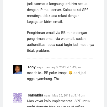
jadi otomatis langsung terkirim sesuai
dengan IP mail server. Kalau pakai SPF
mestinya tidak ada relasi dengan
kegagalan kirim email.
Pengiriman email via BB mirip dengan
pengiriman email via webmail, sudah
authentikasi pada saat login jadi mestinya
tidak problem.
rony
says:
January 5, 2011 at 1:43 pm
ooohh ic.. BB pake imaps
sori jadi
ngga nyambung. Thx
salsabila
says:
May 25, 2013 at 5:44 pm
Mas vavai kalo implementasi SPF untuk