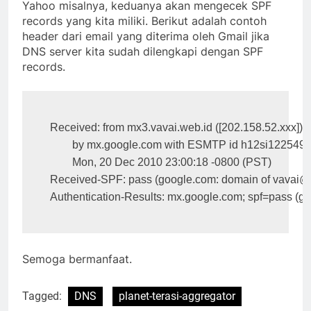
Yahoo misalnya, keduanya akan mengecek SPF
records yang kita miliki. Berikut adalah contoh
header dari email yang diterima oleh Gmail jika
DNS server kita sudah dilengkapi dengan SPF
records.
Received: from mx3.vavai.web.id ([202.158.52.xxx])

        by mx.google.com with ESMTP id h12si1225493
        Mon, 20 Dec 2010 23:00:18 -0800 (PST)

Received-SPF: pass (google.com: domain of vavai@va
Authentication-Results: mx.google.com; spf=pass (g
Semoga bermanfaat.
Tagged:
DNS
planet-terasi-aggregator