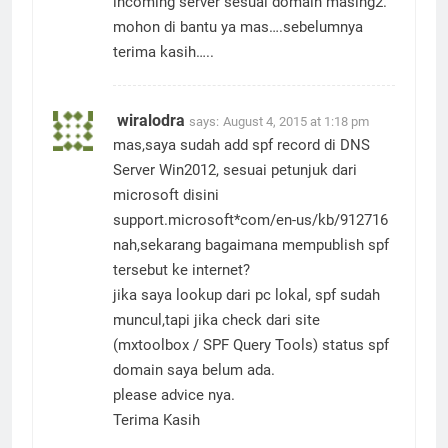
incoming server sesuai domain masing2.
mohon di bantu ya mas….sebelumnya
terima kasih…..
wiralodra
says:
August 4, 2015 at 1:18 pm
mas,saya sudah add spf record di DNS
Server Win2012, sesuai petunjuk dari
microsoft disini
support.microsoft*com/en-us/kb/912716
nah,sekarang bagaimana mempublish spf
tersebut ke internet?
jika saya lookup dari pc lokal, spf sudah
muncul,tapi jika check dari site
(mxtoolbox / SPF Query Tools) status spf
domain saya belum ada.
please advice nya.
Terima Kasih