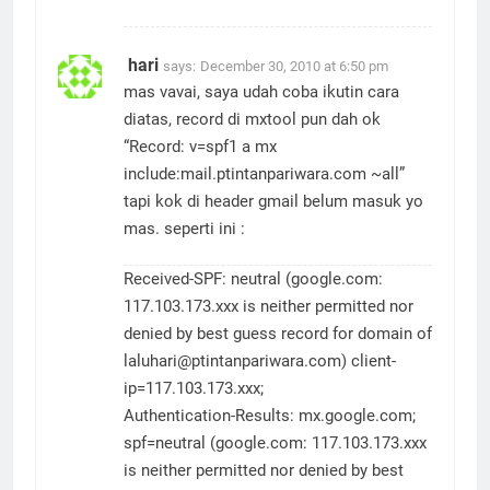
hari
says:
December 30, 2010 at 6:50 pm
mas vavai, saya udah coba ikutin cara
diatas, record di mxtool pun dah ok
“Record: v=spf1 a mx
include:mail.ptintanpariwara.com ~all”
tapi kok di header gmail belum masuk yo
mas. seperti ini :
Received-SPF: neutral (google.com:
117.103.173.xxx is neither permitted nor
denied by best guess record for domain of
laluhari@ptintanpariwara.com
) client-
ip=117.103.173.xxx;
Authentication-Results: mx.google.com;
spf=neutral (google.com: 117.103.173.xxx
is neither permitted nor denied by best