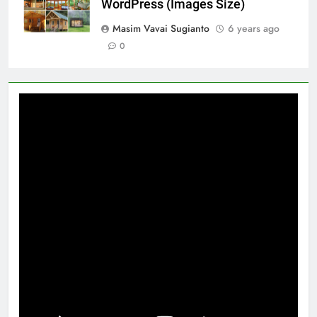
WordPress (Images Size)
Masim Vavai Sugianto
6 years ago
0