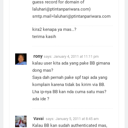
guess record for domain of
laluhari@ptintanpariwara.com
)
smtp.mail=laluhari@ptintanpariwara.com
kira2 kenapa ya mas…?
terima kasih
rony
says:
January 4, 2011 at 11:11 pm
kalau user kita ada yang pake BB gimana
dong mas?
Saya dah pernah pake spf tapi ada yang
komplain karena tidak bs kirim via BB.
Lha ip-nya BB kan nda cuma satu mas?
ada ide ?
Vavai
says:
January 5, 2011 at 8:45 am
Kalau BB kan sudah authenticated mas,