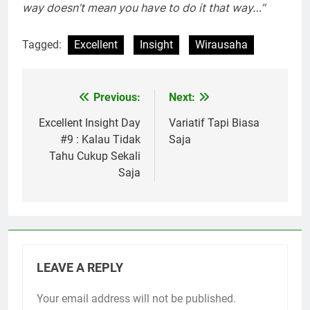
way doesn’t mean you have to do it that way…”
Tagged:
Excellent
Insight
Wirausaha
Previous:
Next:
Post
navigation
Excellent Insight Day
Variatif Tapi Biasa
#9 : Kalau Tidak
Saja
Tahu Cukup Sekali
Saja
LEAVE A REPLY
Your email address will not be published.