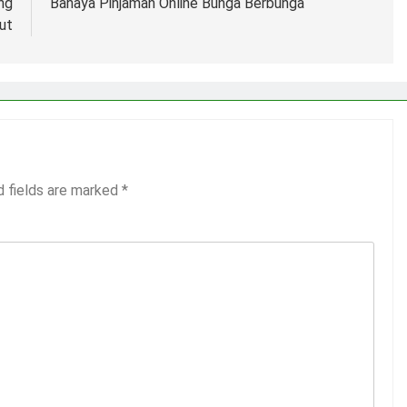
ng
Bahaya Pinjaman Online Bunga Berbunga
ut
d fields are marked
*