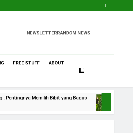
NEWSLETTER
RANDOM NEWS
NG
FREE STUFF
ABOUT
emilih Bibit yang Bagus
Pisang Barangan
3 Days Ago