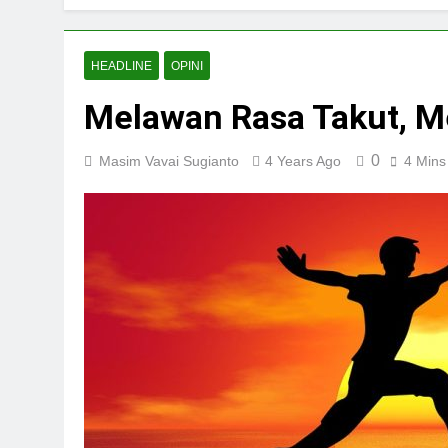
HEADLINE
OPINI
Melawan Rasa Takut, M
0
Masim Vavai Sugianto
4 Years Ago
4 Mins