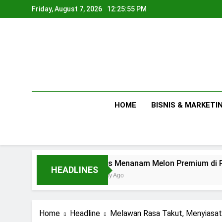
Skip
Friday, August 7, 2026
12:25:56 PM
to
content
HOME
BISNIS & MARKETI
Tips Menanam Melon Premium di Polibag Skala R
HEADLINES
1 Day Ago
Home
Headline
Melawan Rasa Takut, Menyiasat