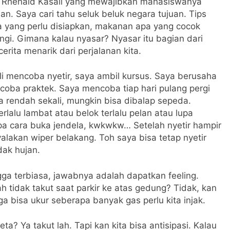
pak Rhenald Kasali yang mewajibkan mahasiswanya
. Saya cari tahu seluk beluk negara tujuan. Tips
ja yang perlu disiapkan, makanan apa yang cocok
gi. Gimana kalau nyasar? Nyasar itu bagian dari
rita menarik dari perjalanan kita.
li mencoba nyetir, saya ambil kursus. Saya berusaha
 coba praktek. Saya mencoba tiap hari pulang pergi
a rendah sekali, mungkin bisa dibalap sepeda.
rlalu lambat atau belok terlalu pelan atau lupa
pa cara buka jendela, kwkwkw… Setelah nyetir hampir
lakan wiper belakang. Toh saya bisa tetap nyetir
ak hujan.
gga terbiasa, jawabnya adalah dapatkan feeling.
ah tidak takut saat parkir ke atas gedung? Tidak, kan
ga bisa ukur seberapa banyak gas perlu kita injak.
eta? Ya takut lah. Tapi kan kita bisa antisipasi. Kalau