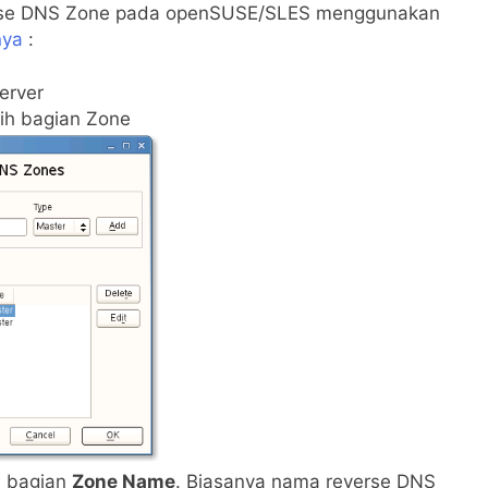
verse DNS Zone pada openSUSE/SLES menggunakan
nya
:
erver
lih bagian Zone
a bagian
Zone Name
. Biasanya nama reverse DNS