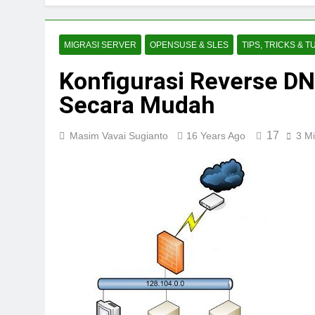
MIGRASI SERVER
OPENSUSE & SLES
TIPS, TRICKS & T
Konfigurasi Reverse DN
Secara Mudah
17
Masim Vavai Sugianto
16 Years Ago
3 M