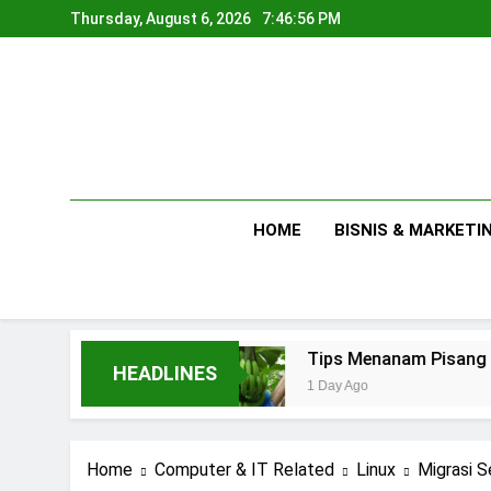
Skip
Thursday, August 6, 2026
7:46:57 PM
to
content
HOME
BISNIS & MARKETI
Rumahan
Tips Menanam Pisang : Pentingnya M
HEADLINES
1 Day Ago
Home
Computer & IT Related
Linux
Migrasi S