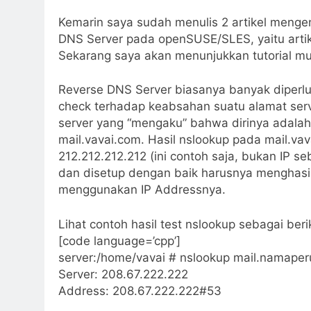
Kemarin saya sudah menulis 2 artikel menge
DNS Server pada openSUSE/SLES, yaitu arti
Sekarang saya akan menunjukkan tutorial mu
Reverse DNS Server biasanya banyak diperlu
check terhadap keabsahan suatu alamat ser
server yang “mengaku” bahwa dirinya adalah
mail.vavai.com. Hasil nslookup pada mail.va
212.212.212.212 (ini contoh saja, bukan IP s
dan disetup dengan baik harusnya menghasil
menggunakan IP Addressnya.
Lihat contoh hasil test nslookup sebagai berik
[code language=’cpp’]
server:/home/vavai # nslookup mail.namaper
Server: 208.67.222.222
Address: 208.67.222.222#53