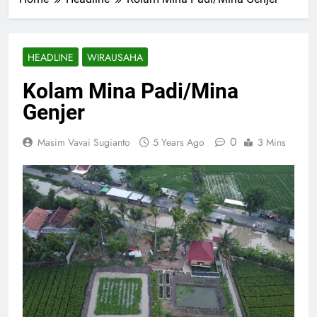
HEADLINE
WIRAUSAHA
Kolam Mina Padi/Mina
Genjer
0
Masim Vavai Sugianto
5 Years Ago
3 Mins