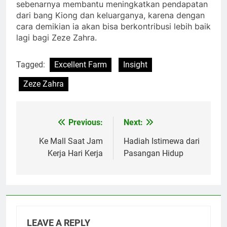
sebenarnya membantu meningkatkan pendapatan
dari bang Kiong dan keluarganya, karena dengan
cara demikian ia akan bisa berkontribusi lebih baik
lagi bagi Zeze Zahra.
Tagged:
Excellent Farm
Insight
Zeze Zahra
Previous:
Next:
Post
navigation
Ke Mall Saat Jam
Hadiah Istimewa dari
Kerja Hari Kerja
Pasangan Hidup
LEAVE A REPLY