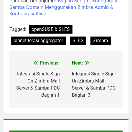
Panduan berlanjut ke
Bagian Ketiga : Konfigurasi
Samba Domain Menggunakan Zimbra Admin &
Konfigurasi Klien
Tagged:
openSUSE & SLES
planet-terasi-aggregator
SLES
Zimbra
Previous:
Next:
Post
navigation
Integrasi Single Sign
Integrasi Single Sign
On Zimbra Mail
On Zimbra Mail
Server & Samba PDC
Server & Samba PDC
Bagian 1
Bagian 3