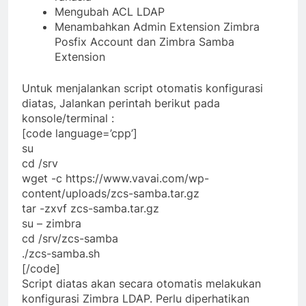
Mengubah ACL LDAP
Menambahkan Admin Extension Zimbra
Posfix Account dan Zimbra Samba
Extension
Untuk menjalankan script otomatis konfigurasi
diatas, Jalankan perintah berikut pada
konsole/terminal :
[code language=’cpp’]
su
cd /srv
wget -c https://www.vavai.com/wp-
content/uploads/zcs-samba.tar.gz
tar -zxvf zcs-samba.tar.gz
su – zimbra
cd /srv/zcs-samba
./zcs-samba.sh
[/code]
Script diatas akan secara otomatis melakukan
konfigurasi Zimbra LDAP. Perlu diperhatikan