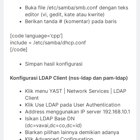
Buka file /etc/samba/smb.conf dengan teks
editor (vi, gedit, kate atau kwrite)
Berikan tanda # (komentar) pada baris
[code language=’cpp’]
include = /etc/samba/dhcp.conf
[/code]
Simpan hasil konfigurasi
Konfigurasi LDAP Client (nss-ldap dan pam-ldap)
Klik menu YAST | Network Services | LDAP
Client
Klik Use LDAP pada User Authentication
Address menggunakan IP server 192.168.10.1
Isikan LDAP Base DN
(dc=vavai,dc=co,dc=id)
Biarkan pilihan lainnya demikian adanya
Klik Advanced Configuration