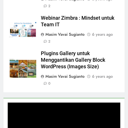
2
Webinar Zimbra : Mindset untuk
Team IT
Masim Vavai Sugianto
6 years ago
2
Plugins Gallery untuk
Menggantikan Gallery Block
WordPress (Images Size)
Masim Vavai Sugianto
6 years ago
0