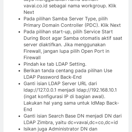
vavai.co.id sebagai nama workgroup. Klik
Next
Pada pilihan Samba Server Type, pilih
Primary Domain Controller (PDC). Klik Next
Pada pilihan start-up, pilih Service Start
During Boot agar Samba otomatis aktif saat
server diaktifkan. Jika menggunakan
Firewall, jangan lupa pilih Open Port in
Firewall
Pindah ke tab LDAP Setting.
Berikan tanda centang pada pilihan Use
LDAP Password Back-End
Ganti isian LDAP Server URL dari
ldap://127.0.0.1 menjadi ldap://192.168.10.1
(ingat konfigurasi IP di bagian awal).
Lakukan hal yang sama untuk IdMap Back-
End
Ganti isian Search Base DN menjadi DN dari
LDAP Zimbra, yaitu dc=vavai,dc=co,dc=id
Isikan juga Administrator DN dan