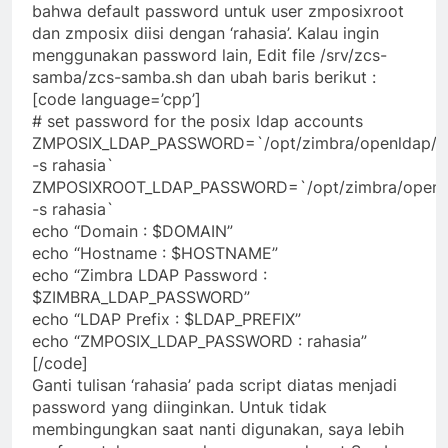
bahwa default password untuk user zmposixroot
dan zmposix diisi dengan ‘rahasia’. Kalau ingin
menggunakan password lain, Edit file /srv/zcs-
samba/zcs-samba.sh dan ubah baris berikut :
[code language=’cpp’]
# set password for the posix ldap accounts
ZMPOSIX_LDAP_PASSWORD=`/opt/zimbra/openldap/sb
-s rahasia`
ZMPOSIXROOT_LDAP_PASSWORD=`/opt/zimbra/openld
-s rahasia`
echo “Domain : $DOMAIN”
echo “Hostname : $HOSTNAME”
echo “Zimbra LDAP Password :
$ZIMBRA_LDAP_PASSWORD”
echo “LDAP Prefix : $LDAP_PREFIX”
echo “ZMPOSIX_LDAP_PASSWORD : rahasia”
[/code]
Ganti tulisan ‘rahasia’ pada script diatas menjadi
password yang diinginkan. Untuk tidak
membingungkan saat nanti digunakan, saya lebih