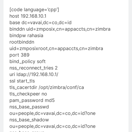
[code language=’cpp’]
host 192.168.10.1
base dc=vavai,dc=co,dc=id
binddn uid=zmposix,cn=appaccts,cn=zimbra
bindpw rahasia
rootbinddn
uid=zmposixroot,cn=appaccts,cn=zimbra
port 389
bind_policy soft
nss_reconnect_tries 2
uri ldap://192.168.10.1/
ssl start_tls
tls_cacertdir /opt/zimbra/conf/ca
tls_checkpeer no
pam_password md5
nss_base_passwd
ou=people,dc=vavai,dc=co,dc=id?one
nss_base_shadow
ou=people,dc=vavai,dc=co,dc=id?one