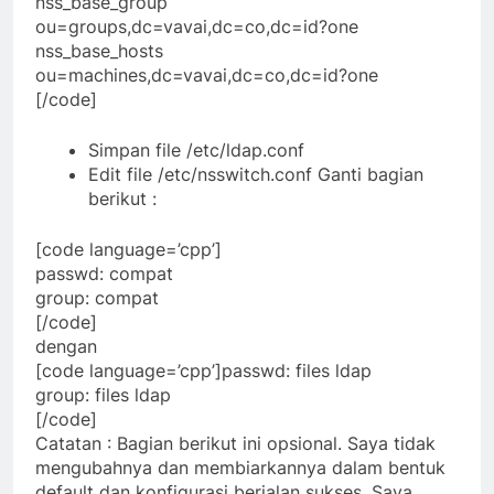
nss_base_group
ou=groups,dc=vavai,dc=co,dc=id?one
nss_base_hosts
ou=machines,dc=vavai,dc=co,dc=id?one
[/code]
Simpan file /etc/ldap.conf
Edit file /etc/nsswitch.conf Ganti bagian
berikut :
[code language=’cpp’]
passwd: compat
group: compat
[/code]
dengan
[code language=’cpp’]passwd: files ldap
group: files ldap
[/code]
Catatan : Bagian berikut ini opsional. Saya tidak
mengubahnya dan membiarkannya dalam bentuk
default dan konfigurasi berjalan sukses. Saya