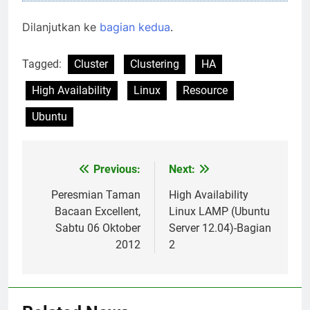
Dilanjutkan ke
bagian kedua
.
Tagged:
Cluster
Clustering
HA
High Availability
Linux
Resource
Ubuntu
Previous:
Next:
Post
navigation
Peresmian Taman
High Availability
Bacaan Excellent,
Linux LAMP (Ubuntu
Sabtu 06 Oktober
Server 12.04)-Bagian
2012
2