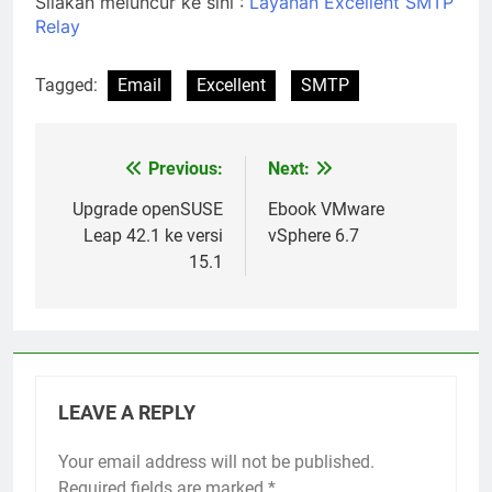
Silakan meluncur ke sini :
Layanan Excellent SMTP
Relay
Tagged:
Email
Excellent
SMTP
Previous:
Next:
Post
navigation
Upgrade openSUSE
Ebook VMware
Leap 42.1 ke versi
vSphere 6.7
15.1
LEAVE A REPLY
Your email address will not be published.
Required fields are marked
*