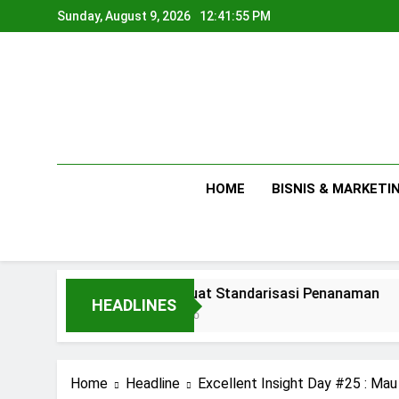
Skip
Sunday, August 9, 2026
12:41:56 PM
to
content
HOME
BISNIS & MARKETI
Membuat Standarisasi Penanaman
HEADLINES
1 Day Ago
Home
Headline
Excellent Insight Day #25 : Mau