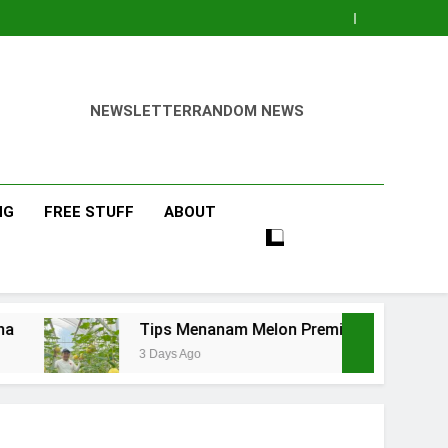
NEWSLETTER
RANDOM NEWS
NG
FREE STUFF
ABOUT
Tips Menanam Melon Premium di Polibag Skala Rumah
3 Days Ago