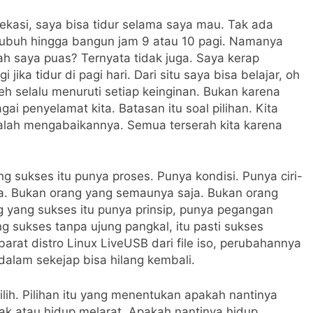
Bekasi, saya bisa tidur selama saya mau. Tak ada
hubuh hingga bangun jam 9 atau 10 pagi. Namanya
ah saya puas? Ternyata tidak juga. Saya kerap
 jika tidur di pagi hari. Dari situ saya bisa belajar, oh
eh selalu menuruti setiap keinginan. Bukan karena
ai penyelamat kita. Batasan itu soal pilihan. Kita
alah mengabaikannya. Semua terserah kita karena
g sukses itu punya proses. Punya kondisi. Punya ciri-
a. Bukan orang yang semaunya saja. Bukan orang
g yang sukses itu punya prinsip, punya pegangan
g sukses tanpa ujung pangkal, itu pasti sukses
barat distro Linux LiveUSB dari file iso, perubahannya
dalam sekejap bisa hilang kembali.
lih. Pilihan itu yang menentukan apakah nantinya
ak atau hidup melarat. Apakah nantinya hidup