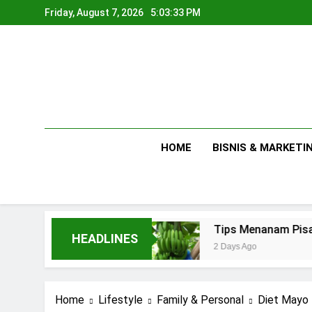
Skip
Friday, August 7, 2026
5:03:35 PM
to
content
HOME
BISNIS & MARKETI
ahan
Tips Menanam Pisang : Pentingnya Memi
HEADLINES
2 Days Ago
Home
Lifestyle
Family & Personal
Diet Mayo