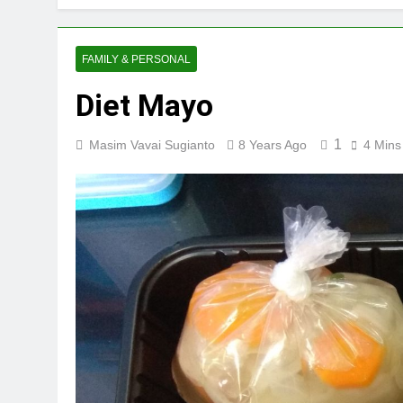
FAMILY & PERSONAL
Diet Mayo
1
Masim Vavai Sugianto
8 Years Ago
4 Mins