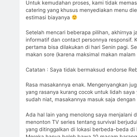
Untuk kemudahan proses, kami tidak memasa
catering yang khusus menyediakan menu diet M
estimasi biayanya
Setelah mencari beberapa pilihan, akhirnya
informatif dan contact personnya responsif
pertama bisa dilakukan di hari Senin pagi. 
makan sore (karena maksimal makan malam d
Catatan : Saya tidak bermaksud endorse Re
Rasa masakannya enak. Mengenyangkan juga
yang rasanya kurang cocok untuk lidah say
sudah niat, masakannya masuk saja dengan 
Ada hal lain yang menolong saya menjalani d
menonton TV series tentang survival berjudul “
yang ditinggalkan di lokasi berbeda-beda di 
Mereka hanya boleh bawa 10 macam barang