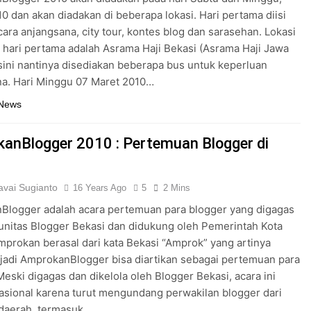
0 dan akan diadakan di beberapa lokasi. Hari pertama diisi
ara anjangsana, city tour, kontes blog dan sarasehan. Lokasi
t hari pertama adalah Asrama Haji Bekasi (Asrama Haji Jawa
isini nantinya disediakan beberapa bus untuk keperluan
na. Hari Minggu 07 Maret 2010…
 News
anBlogger 2010 : Pertemuan Blogger di
vai Sugianto
16 Years Ago
5
2 Mins
Blogger adalah acara pertemuan para blogger yang digagas
nitas Blogger Bekasi dan didukung oleh Pemerintah Kota
mprokan berasal dari kata Bekasi “Amprok” yang artinya
jadi AmprokanBlogger bisa diartikan sebagai pertemuan para
Meski digagas dan dikelola oleh Blogger Bekasi, acara ini
nasional karena turut mengundang perwakilan blogger dari
 daerah, termasuk…