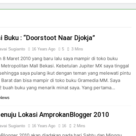
i Buku : “Doorstoot Naar Djokja”
vai Sugianto
16 Years Ago
5
3 Mins
n 8 Maret 2010 yang baru lalu saya mampir di toko buku
Metropolitan Mall Bekasi. Kebetulan Jupiter MX saya tinggal
sehingga saya pulang ikut dengan teman yang melewati pintu
i Barat dan bisa mampir di toko buku Gramedia MM. Saya
2 buah buku yang menarik minat saya. Yang pertama…
 News
enuju Lokasi AmprokanBlogger 2010
vai Sugianto
16 Years Ago
16
2 Mins
Blogger 2010 akan diadakan pada hari Sabtu dan Minggu,