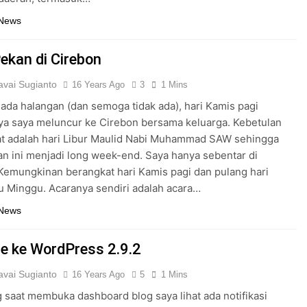
 News
Pekan di Cirebon
vai Sugianto
16 Years Ago
3
1 Mins
k ada halangan (dan semoga tidak ada), hari Kamis pagi
a saya meluncur ke Cirebon bersama keluarga. Kebetulan
at adalah hari Libur Maulid Nabi Muhammad SAW sehingga
an ini menjadi long week-end. Saya hanya sebentar di
Kemungkinan berangkat hari Kamis pagi dan pulang hari
u Minggu. Acaranya sendiri adalah acara…
 News
e ke WordPress 2.9.2
vai Sugianto
16 Years Ago
5
1 Mins
g saat membuka dashboard blog saya lihat ada notifikasi