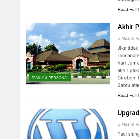
Read Full
Akhir 
Masim Va
Jika tida
rencanany
hari Jum’
akhir pek
Cirebon. 
FAMILY & PERSONAL
Sabtu ata
Read Full
Upgrad
Masim Va
Tadi sian