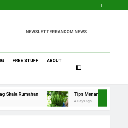
NEWSLETTER
RANDOM NEWS
NG
FREE STUFF
ABOUT
Rumahan
Tips Menanam Pisang : Pentingnya M
4 Days Ago