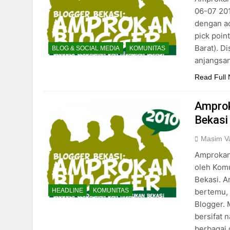
06-07 201
dengan ac
pick poin
Barat). D
BLOG & SOCIAL MEDIA
KOMUNITAS
anjangsa
Read Full
Amprok
Bekasi
Masim Va
Amprokan
oleh Komu
Bekasi. A
bertemu, 
HEADLINE
KOMUNITAS
Blogger. 
bersifat 
berbagai