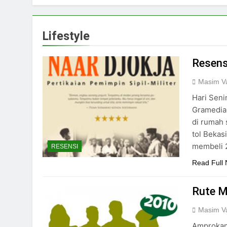
Lifestyle
Resens
Masim Va
Hari Seni
Gramedia 
di rumah 
tol Bekas
membeli 
RESENSI
Read Full
Rute M
Masim Va
Amprokan