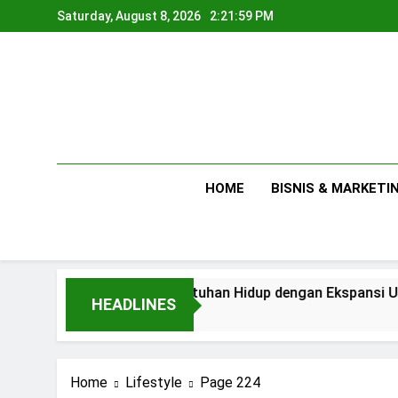
Skip
Saturday, August 8, 2026
2:21:59 PM
to
content
HOME
BISNIS & MARKETI
Antara Kebutuhan Hidup dengan Ekspansi Usaha
HEADLINES
2 Days Ago
Home
Lifestyle
Page 224