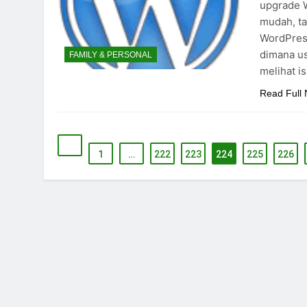
upgrade 
mudah, ta
WordPress
dimana us
FAMILY & PERSONAL
melihat i
Read Full
1
…
222
223
224
225
226