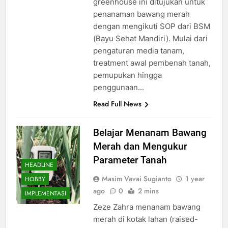
greenhouse ini ditujukan untuk
penanaman bawang merah
dengan mengikuti SOP dari BSM
(Bayu Sehat Mandiri). Mulai dari
pengaturan media tanam,
treatment awal pembenah tanah,
pemupukan hingga
penggunaan…
Read Full News
Belajar Menanam Bawang
Merah dan Mengukur
Parameter Tanah
HEADLINE
Masim Vavai Sugianto
1 year
HOBBY
ago
0
2 mins
IMPLEMENTASI
Zeze Zahra menanam bawang
merah di kotak lahan (raised-