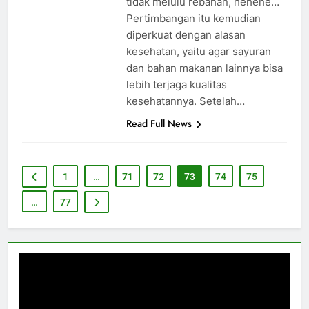
tidak melulu rebahan, hehehe…
Pertimbangan itu kemudian
diperkuat dengan alasan
kesehatan, yaitu agar sayuran
dan bahan makanan lainnya bisa
lebih terjaga kualitas
kesehatannya. Setelah…
Read Full News
1
…
71
72
73
74
75
…
77