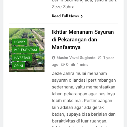
Zeze Zahra…
Read Full News
Ikhtiar Menanam Sayuran
di Pekarangan dan
HOBBY
Manfaatnya
IMPLEMENTASI
Masim Vavai Sugianto
1 year
INVESTASI
ago
0
1 mins
OPINI
Zeze Zahra mulai menanam
sayuran dilandasi pertimbangan
sederhana, yaitu memanfaatkan
lahan pekarangan agar hasilnya
lebih maksimal. Pertimbangan
lain adalah agar ada gerak
badan, supaya bisa berjalan dan
beraktivitas di luar ruangan,