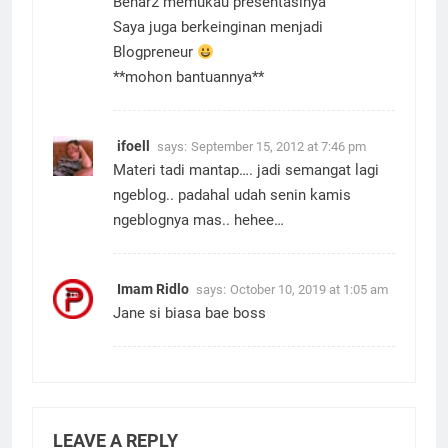
Benar2 memukau presentasinya
Saya juga berkeinginan menjadi
Blogpreneur
**mohon bantuannya**
ifoell
says:
September 15, 2012 at 7:46 pm
Materi tadi mantap…. jadi semangat lagi
ngeblog.. padahal udah senin kamis
ngeblognya mas.. hehee…
Imam Ridlo
says:
October 10, 2019 at 1:05 am
Jane si biasa bae boss
LEAVE A REPLY