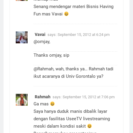
Senang mendengar materi Bisnis Having
Fun mas Vavai
Vavai
says:
September 15, 2012 at 6:24 pm
@omjay,
Thanks omjay, sip
@Rahmah, wah, thanks ya… Rahmah tadi
ikut acaranya di Univ Gorontalo ya?
Rahmah
says:
September 15, 2012 at 7:06 pm
Ga mas
Saya hanya duduk manis dibalik layar
dengan fasilitas UseeTV livestreaming
meski dalam kondisi sakit