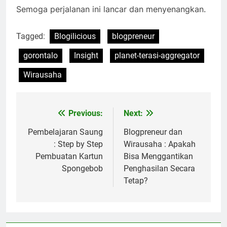
Semoga perjalanan ini lancar dan menyenangkan.
Tagged:
Blogilicious
blogpreneur
gorontalo
Insight
planet-terasi-aggregator
Wirausaha
Previous:
Next:
Post
navigation
Pembelajaran Saung
Blogpreneur dan
: Step by Step
Wirausaha : Apakah
Pembuatan Kartun
Bisa Menggantikan
Spongebob
Penghasilan Secara
Tetap?