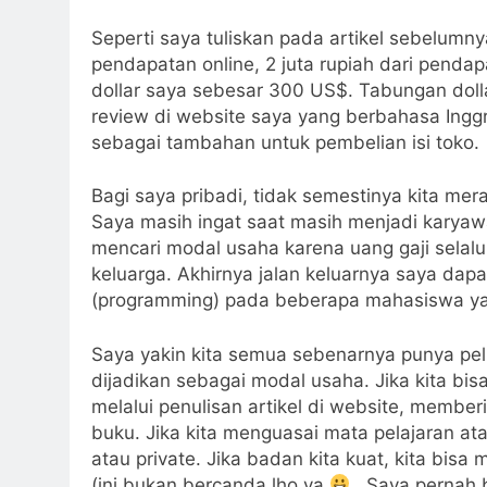
Seperti saya tuliskan pada artikel sebelumnya
pendapatan online, 2 juta rupiah dari pendap
dollar saya sebesar 300 US$. Tabungan dolla
review di website saya yang berbahasa Inggr
sebagai tambahan untuk pembelian isi toko.
Bagi saya pribadi, tidak semestinya kita m
Saya masih ingat saat masih menjadi karya
mencari modal usaha karena uang gaji selal
keluarga. Akhirnya jalan keluarnya saya dap
(programming) pada beberapa mahasiswa ya
Saya yakin kita semua sebenarnya punya pe
dijadikan sebagai modal usaha. Jika kita bi
melalui penulisan artikel di website, member
buku. Jika kita menguasai mata pelajaran at
atau private. Jika badan kita kuat, kita bi
(ini bukan bercanda lho ya
. Saya pernah b