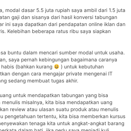
, modal dasar 5.5 juta rupiah saya ambil dari 1.5 juta
atan gaji dan sisanya dari hasil konversi tabungan
r ini saya dapatkan dari pendapatan online iklan dan
is. Kelebihan beberapa ratus ribu saya siapkan
erasa buntu dalam mencari sumber modal untuk usaha.
wan, saya pernah kebingungan bagaimana caranya
u habis (bahkan kurang
) untuk kebutuhan
atkan dengan cara mengajar private mengenai IT
ng sedang membuat tugas akhir.
luang untuk mendapatkan tabungan yang bisa
sa menulis misalnya, kita bisa mendapatkan uang
ikan review atau ulasan suatu produk atau menulis
au pengetahuan tertentu, kita bisa memberkan kursus
sa menyewakan tenaga kita untuk angkat-angkat barang
erkata dalam hati, jika perlu saya menjadi kuli