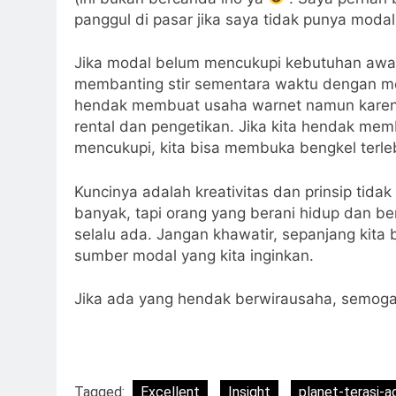
panggul di pasar jika saya tidak punya mod
Jika modal belum mencukupi kebutuhan awal 
membanting stir sementara waktu dengan me
hendak membuat usaha warnet namun kare
rental dan pengetikan. Jika kita hendak 
mencukupi, kita bisa membuka bengkel terle
Kuncinya adalah kreativitas dan prinsip tid
banyak, tapi orang yang berani hidup dan ber
selalu ada. Jangan khawatir, sepanjang kita 
sumber modal yang kita inginkan.
Jika ada yang hendak berwirausaha, semoga
Tagged:
Excellent
Insight
planet-terasi-a