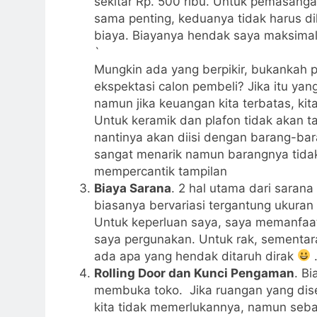
sekitar Rp. 500 ribu. Untuk pemasang
sama penting, keduanya tidak harus dil
biaya. Biayanya hendak saya maksimalk
`
Mungkin ada yang berpikir, bukankah 
ekspektasi calon pembeli? Jika itu ya
namun jika keuangan kita terbatas, kit
Untuk keramik dan plafon tidak akan t
nantinya akan diisi dengan barang-bar
sangat menarik namun barangnya tidak
mempercantik tampilan
Biaya Sarana
. 2 hal utama dari saran
biasanya bervariasi tergantung ukuran 
Untuk keperluan saya, saya memanfaatk
saya pergunakan. Untuk rak, sementar
ada apa yang hendak ditaruh dirak
.
Rolling Door dan Kunci Pengaman
. B
membuka toko. Jika ruangan yang dise
kita tidak memerlukannya, namun seba