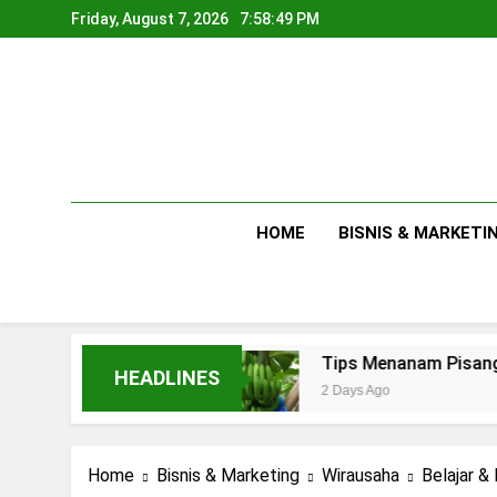
Skip
Friday, August 7, 2026
7:58:50 PM
to
content
HOME
BISNIS & MARKETI
Rumahan
Tips Menanam Pisang : Pentingnya M
HEADLINES
2 Days Ago
Home
Bisnis & Marketing
Wirausaha
Belajar &