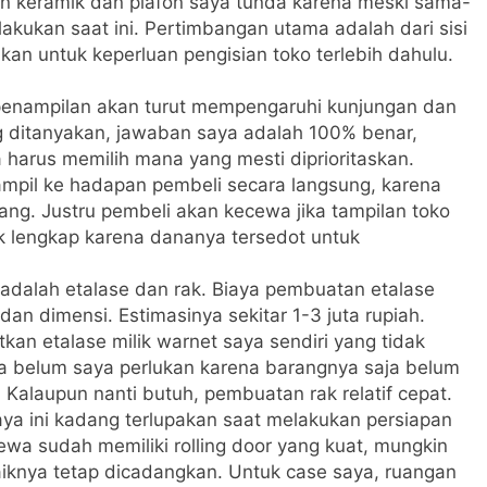
an keramik dan plafon saya tunda karena meski sama-
akukan saat ini. Pertimbangan utama adalah dari sisi
an untuk keperluan pengisian toko terlebih dahulu.
penampilan akan turut mempengaruhi kunjungan dan
ng ditanyakan, jawaban saya adalah 100% benar,
a harus memilih mana yang mesti diprioritaskan.
ampil ke hadapan pembeli secara langsung, karena
ang. Justru pembeli akan kecewa jika tampilan toko
 lengkap karena dananya tersedot untuk
a adalah etalase dan rak. Biaya pembuatan etalase
dan dimensi. Estimasinya sekitar 1-3 juta rupiah.
an etalase milik warnet saya sendiri yang tidak
a belum saya perlukan karena barangnya saja belum
 Kalaupun nanti butuh, pembuatan rak relatif cepat.
iaya ini kadang terlupakan saat melakukan persiapan
wa sudah memiliki rolling door yang kuat, mungkin
iknya tetap dicadangkan. Untuk case saya, ruangan