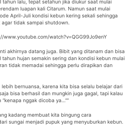
ahun lalu, tepat setahun jika diukur saat mulai
terendam luapan kali Citarum. Namun saat mulai
de April-Juli kondisi kebun kering sekali sehingga
t agar tidak sampai shutdown.
https://www.youtube.com/watch?v=QGG99Jo9enY
nti akhirnya datang juga. Bibit yang ditanam dan bisa
 tahun hujan semakin sering dan kondisi kebun mulai
ran tidak memadai sehingga perlu dirapikan dan
lebih bernuansa, karena kita bisa selalu belajar dari
ja bisa berhasil dan mungkin juga gagal, tapi kalau
n “kenapa nggak dicoba ya…””
emang kadang membuat kita bingung cara
 dari sungai menjadi pupuk yang menyuburkan kebun.