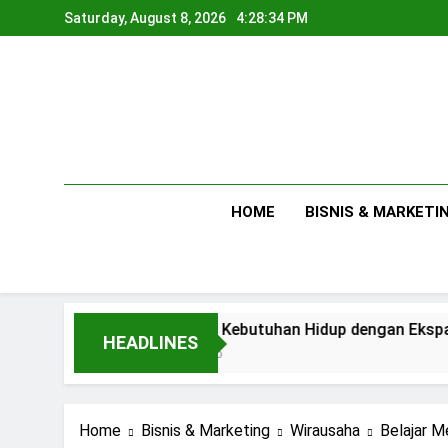
Skip
Saturday, August 8, 2026
4:28:35 PM
to
content
HOME
BISNIS & MARKETI
Antara Kebutuhan Hidup dengan Ekspansi Usaha
HEADLINES
1 Day Ago
Home
Bisnis & Marketing
Wirausaha
Belajar 