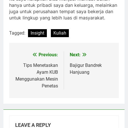
hanya untuk pribadi saya dan keluarga, melainkan
juga untuk perusahaan tempat saya bekerja dan
untuk lingkup yang lebih luas di masyarakat.
Tagged:
Insight
Kuliah
Previous:
Next:
Post
navigation
Tips Menetaskan
Bajigur Bandrek
Ayam KUB
Hanjuang
Menggunakan Mesin
Penetas
LEAVE A REPLY