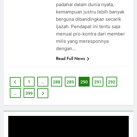
padahal dalam dunia nyata,
kemampuan justru lebih banyak
berguna dibandingkan secarik
ijazah. Pendapat ini tentu saja
menuai pro-kontra dari member
milis yang meresponnya
dengan…
Read Full News
1
…
288
289
290
291
292
…
399