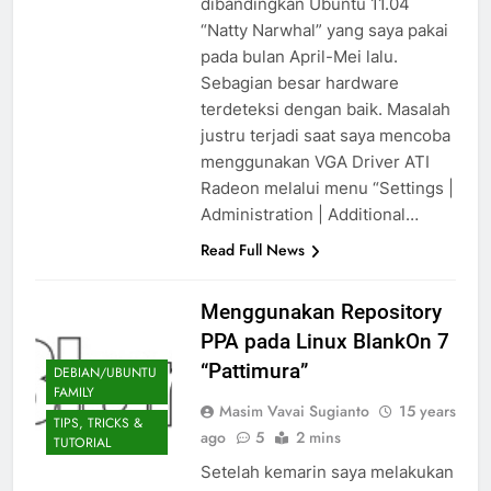
dibandingkan Ubuntu 11.04
“Natty Narwhal” yang saya pakai
pada bulan April-Mei lalu.
Sebagian besar hardware
terdeteksi dengan baik. Masalah
justru terjadi saat saya mencoba
menggunakan VGA Driver ATI
Radeon melalui menu “Settings |
Administration | Additional…
Read Full News
Menggunakan Repository
PPA pada Linux BlankOn 7
“Pattimura”
DEBIAN/UBUNTU
FAMILY
Masim Vavai Sugianto
15 years
TIPS, TRICKS &
ago
5
2 mins
TUTORIAL
Setelah kemarin saya melakukan