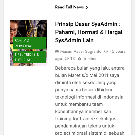
Read Full News
Prinsip Dasar SysAdmin :
Pahami, Hormati & Hargai
SysAdmin Lain
FAMILY &
PERSONAL
Masim Vavai Sugianto
15 years
TIPS, TRICKS &
ago
13
6 mins
TUTORIAL
Beberapa bulan yang lalu, antara
bulan Maret s/d Mei 2011 saya
diminta oleh seseorang yang
punya nama besar dibidang
teknologi informasi di Indonesia
untuk membantu team
konsultannya memberikan
training for trainee sekaligus
pendampingan teknis untuk
project migrasi sistem di sebuah