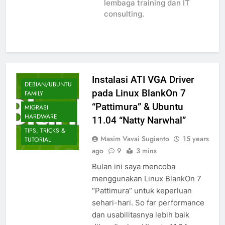
lembaga training dan IT
consulting.
Instalasi ATI VGA Driver
DEBIAN/UBUNTU
pada Linux BlankOn 7
FAMILY
“Pattimura” & Ubuntu
MIGRASI
HARDWARE
11.04 “Natty Narwhal”
TIPS, TRICKS &
Masim Vavai Sugianto
15 years
TUTORIAL
ago
9
3 mins
Bulan ini saya mencoba
menggunakan Linux BlankOn 7
“Pattimura” untuk keperluan
sehari-hari. So far performance
dan usabilitasnya lebih baik