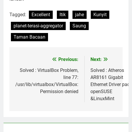
Tagged:
Excellent
Itik
jahe
Kunyit
planet-terasi-aggregator
Saung
Taman Bacaan
Previous:
Next:
Post
navigation
Solved : VirtualBox Problem,
Solved : Atheros
line 77:
AR8161 Gigabit
/usr/lib/virtualbox/VirtualBox:
Ethernet Driver pad
Permission denied
openSUSE
&LinuxMint