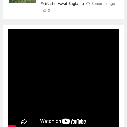
Masim Vavai Sugianto
3 months ago
0