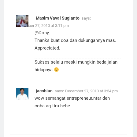
Masim Vavai Sugianto
says:
December 27, 2010 at 3:11 pm
@Dony,
Thanks buat doa dan dukungannya mas.
Appreciated.
Sukses selalu meski mungkin beda jalan
hidupnya
jacobian
says:
December 27, 2010 at 3:54 pm
wow semangat entrepreneur.ntar deh
coba aq tiru.hehe…